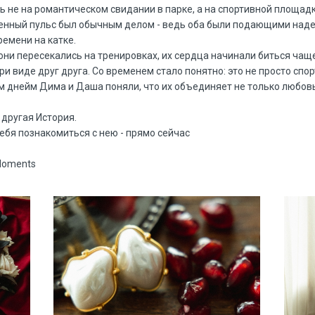
ь не на романтическом свидании в парке, а на спортивной площадк
щенный пульс был обычным делом - ведь оба были подающими над
емени на катке.
они пересекались на тренировках, их сердца начинали биться чаще 
ри виде друг друга. Со временем стало понятно: это не просто спор
днейм Дима и Даша поняли, что их объединяет не только любовь к
 другая История.
ебя познакомиться с нею - прямо сейчас
 Moments