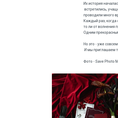
Их история началас
 встретились, уча
проводили много вр
Каждый раз, когда 
то ли от волнения п
Одним прекорасным 
Но это - уже совсем
 И мы приглашаем т
Фото - Save Photo