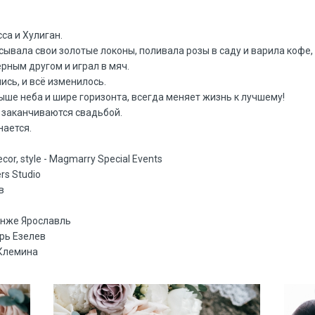
са и Хулиган.
сывала свои золотые локоны, поливала розы в саду и варила кофе, а
ерным другом и играл в мяч.
ись, и всё изменилось.
ыше неба и шире горизонта, всегда меняет жизнь к лучшему!
е заканчиваются свадьбой.
нается.
ecor, style - Magmarry Special Events
ers Studio
в
анже Ярославль
орь Езелев
 Клемина