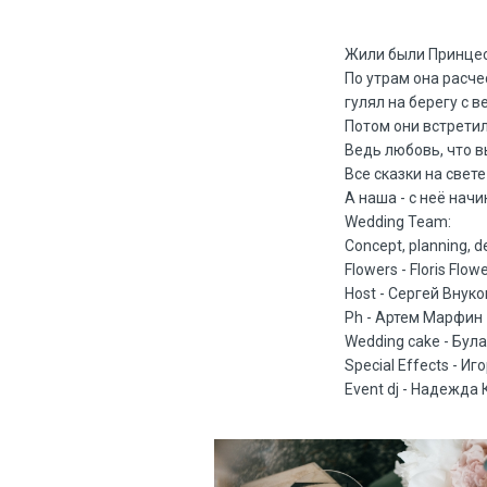
Жили были Принцес
По утрам она расче
гулял на берегу с в
Потом они встретил
Ведь любовь, что в
Все сказки на свет
А наша - с неё начи
Wedding Team:
Concept, planning, d
Flowers - Floris Flow
Host - Сергей Внуко
Ph - Артем Марфин
Wedding cake - Бул
Special Effects - Иг
Event dj - Надежда