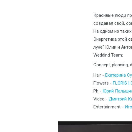
Красивые люди пр
создавая свой, со
На одном из таки
Энергетика этой с
луне" Юлии и Анто
Weddind Team:
Concept, planning, d
Hair -
Екатерина С
Flowers -
FLORIS 
Ph -
Юрий Пальши
Video -
Дмитрий К
Entertainment -
Иго