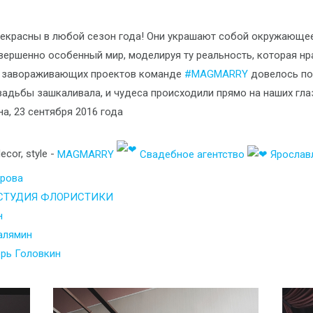
екрасны в любой сезон года! Они украшают собой окружающее
вершенно особенный мир, моделируя ту реальность, которая нр
х завораживающих проектов команде
#MAGMARRY
довелось по
вадьбы зашкаливала, и чудеса происходили прямо на наших гла
на, 23 сентября 2016 года
ecor, style -
MAGMARRY
Свадебное агентство
Ярослав
урова
| СТУДИЯ ФЛОРИСТИКИ
н
алямин
рь Головкин