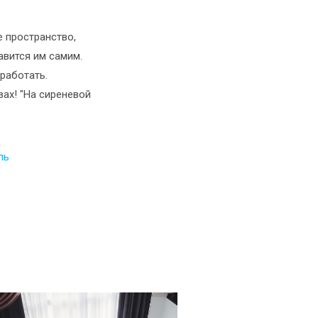
 пространство,
авится им самим.
работать.
зах! "На сиреневой
ль