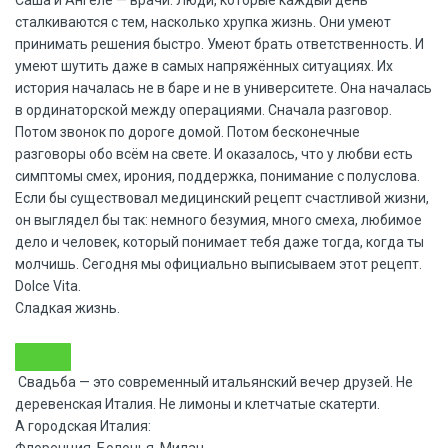
Саша и Ангеле — врачи. Люди, которые каждый день
сталкиваются с тем, насколько хрупка жизнь. Они умеют
принимать решения быстро. Умеют брать ответственность. И
умеют шутить даже в самых напряжённых ситуациях. Их
история началась не в баре и не в университете. Она началась
в ординаторской между операциями. Сначала разговор.
Потом звонок по дороге домой. Потом бесконечные
разговоры обо всём на свете. И оказалось, что у любви есть
симптомы смех, ирония, поддержка, понимание с полуслова.
Если бы существовал медицинский рецепт счастливой жизни,
он выглядел бы так: немного безумия, много смеха, любимое
дело и человек, который понимает тебя даже тогда, когда ты
молчишь. Сегодня мы официально выписываем этот рецепт.
Dolce Vita.
Сладкая жизнь.
Свадьба — это современный итальянский вечер друзей. Не
деревенская Италия. Не лимоны и клетчатые скатерти.
А городская Италия: