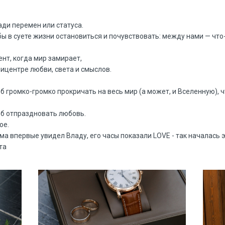
ди перемен или статуса.
ы в суете жизни остановиться и почувствовать: между нами — что
нт, когда мир замирает,
пицентре любви, света и смыслов.
об громко-громко прокричать на весь мир (а может, и Вселенную), ч
об отпраздновать любовь.
ое.
ма впервые увидел Владу, его часы показали LOVE - так началась 
та